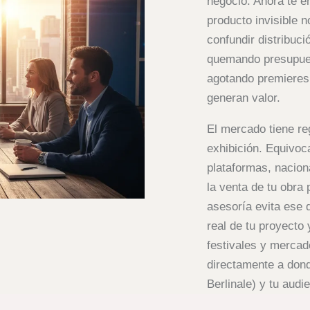
negocio. Ahora te e
producto invisible 
confundir distribuci
quemando presupues
agotando premieres
generan valor.
El mercado tiene re
exhibición. Equivoca
plataformas, nacion
la venta de tu obra
asesoría evita ese 
real de tu proyecto
festivales y mercad
directamente a do
Berlinale) y tu audi