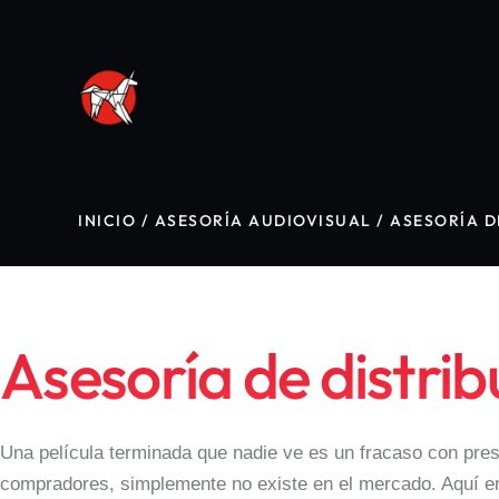
INICIO
/
ASESORÍA AUDIOVISUAL
/
ASESORÍA D
Asesoría de distrib
Una película terminada que nadie ve es un fracaso con presu
compradores, simplemente no existe en el mercado. Aquí ent