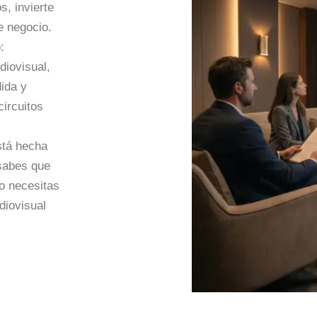
s, invierte
e negocio.
:
diovisual,
ida y
circuitos
stá hecha
 sabes que
o necesitas
diovisual